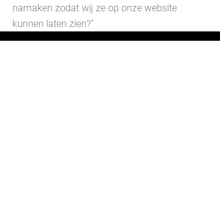
namaken zodat wij ze op onze website
kunnen laten zien?"
OPLOSSING